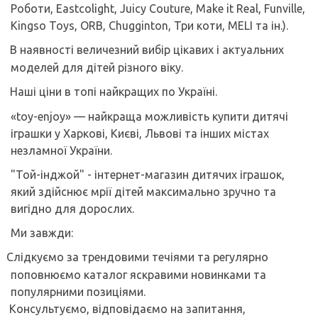
Роботи,
Eastcolight
,
Juicy
Couture
,
Make
it
Real
,
Funville
,
Kingso
Toys
,
ORB
,
Chugginton
, Три коти,
MELI
та ін.).
В наявності величезний вибір цікавих і актуальних
моделей для дітей різного віку.
Наші ціни в топі найкращих по Україні.
«
toy
-
enjoy
» — найкраща можливість купити дитячі
іграшки у Харкові, Києві, Львові та інших м
істах
незламної України.
"Той-інджой" - інтернет-магазин дитячих іграшок,
який здійснює мрії дітей максимально зручно та
вигідно для дорослих.
Ми завжди:
Слідкуємо за трендовими течіями та регулярно
поповнюємо каталог яскравими новинками та
популярними позиціями.
Консультуємо, відповідаємо на запитання,